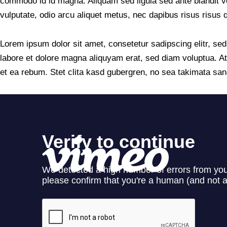
commodo id id magna. Aliquam sed ligula sed ante blandit vo
vulputate, odio arcu aliquet metus, nec dapibus risus risus q
Lorem ipsum dolor sit amet, consetetur sadipscing elitr, s
labore et dolore magna aliquyam erat, sed diam voluptua. A
et ea rebum. Stet clita kasd gubergren, no sea takimata san