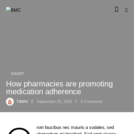
DIGEST
How pharmacies are promoting
medication adherence
T55PU
September 29, 2024
0
Comments
roin faucibus nec mauris a sodales, sed
elementum mi tincidunt. Sed eget viverra