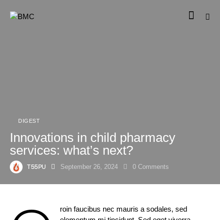
DIGEST
Innovations in child pharmacy
services: what’s next?
T55PU
September 26, 2024
0
Comments
roin faucibus nec mauris a sodales, sed
elementum mi tincidunt. Sed eget viverra