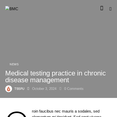
NEWS
Medical testing practice in chronic
disease management
T55PU
October 3, 2024
0
Comments
roin faucibus nec mauris a sodales, sed
elementum mi tincidunt. Sed eget viverra