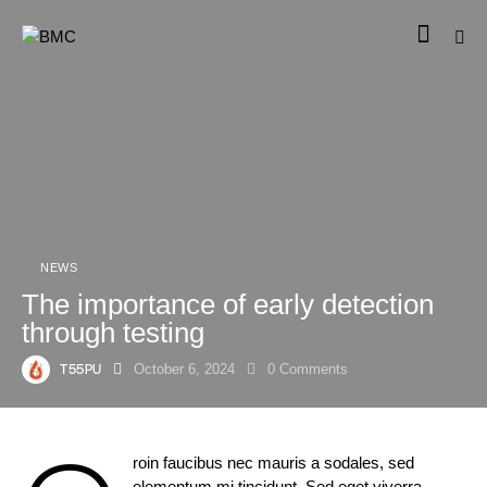
NEWS
The importance of early detection
through testing
T55PU
October 6, 2024
0
Comments
roin faucibus nec mauris a sodales, sed
elementum mi tincidunt. Sed eget viverra