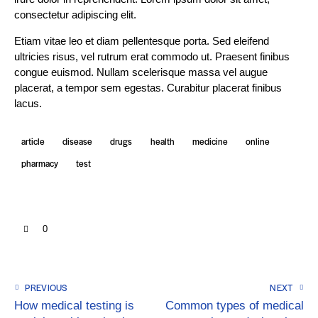
consectetur adipiscing elit.
Etiam vitae leo et diam pellentesque porta. Sed eleifend
ultricies risus, vel rutrum erat commodo ut. Praesent finibus
congue euismod. Nullam scelerisque massa vel augue
placerat, a tempor sem egestas. Curabitur placerat finibus
lacus.
article
disease
drugs
health
medicine
online
pharmacy
test
0
PREVIOUS
NEXT
How medical testing is
Common types of medical